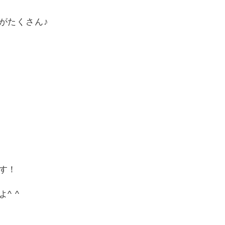
がたくさん♪
す！
^ ^