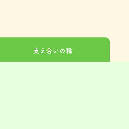
支え合いの
輪