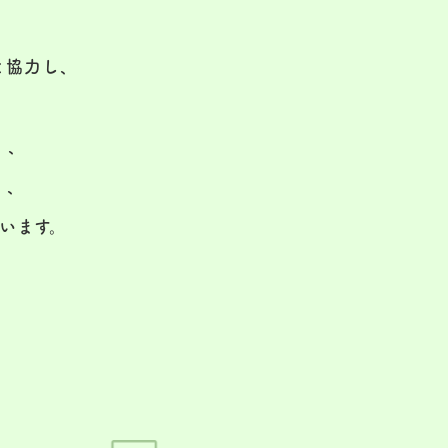
と協力し、
」、
」、
います。