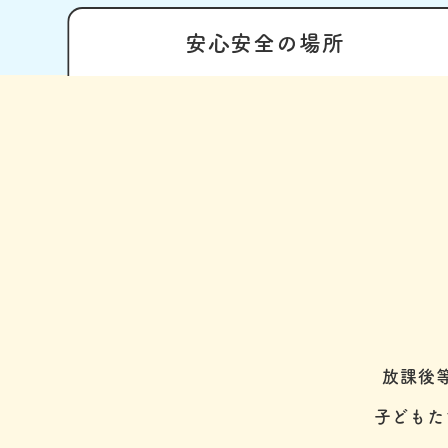
安心安全の
場所
放課後
子どもた