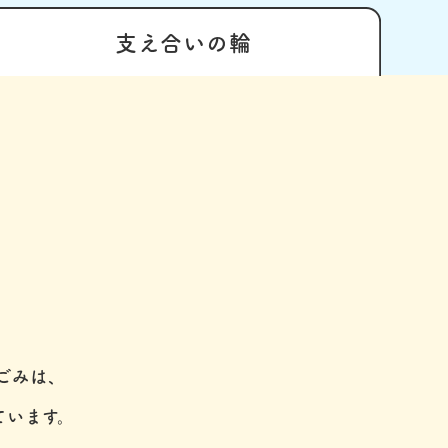
支え合いの
輪
ごみは、
ています。