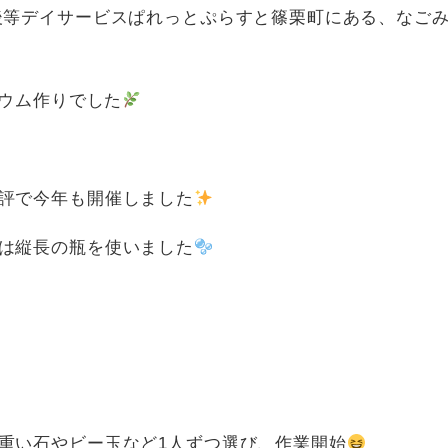
後等デイサービスぱれっとぷらすと篠栗町にある、なご
リウム作りでした
評で今年も開催しました
は縦長の瓶を使いました
重い石やビー玉など1人ずつ選び、作業開始