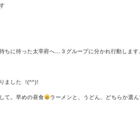
す
待ちに待った太宰府へ…３グループに分かれ行動します
した !(^^)!
して。早めの昼食
ラーメンと、うどん、どちらか選ん