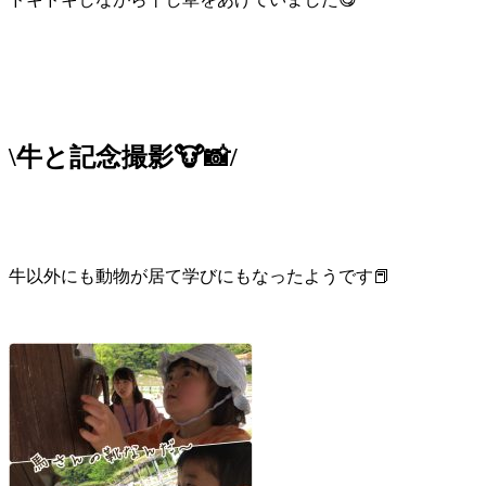
\牛と記念撮影🐮📸/
牛以外にも動物が居て学びにもなったようです📕