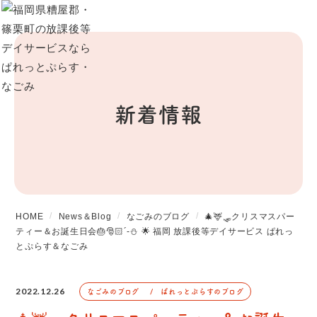
新着情報
HOME
News＆Blog
なごみのブログ
🎄🦌🛷クリスマスパー
ティー＆お誕生日会🎂🎅🏻´-⛄️ 🌟 福岡 放課後等デイサービス ぱれっ
とぷらす＆なごみ
2022.12.26
なごみのブログ
ぱれっとぷらすのブログ