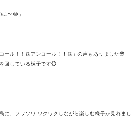
に〜😂」
ール！！👏アンコール！！👏」の声もありました😳
を回している様子です💮
島に、ソワソワ ワクワクしながら楽しむ様子が見れま